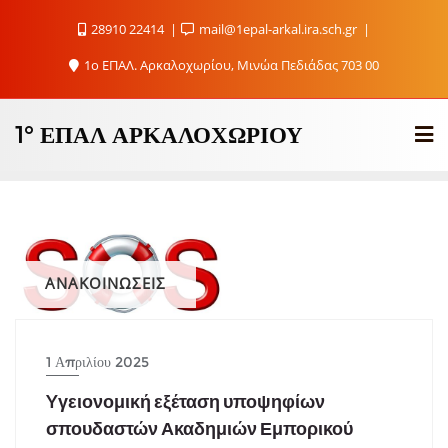
Skip
28910 22414
mail@1epal-arkal.ira.sch.gr
to
content
1ο ΕΠΑΛ. Αρκαλοχωρίου, Μινώα Πεδιάδας 703 00
1° ΕΠΑΛ ΑΡΚΑΛΟΧΩΡΊΟΥ
ΑΝΑΚΟΙΝΩΣΕΙΣ
1 Απριλίου 2025
Yγειονομική εξέταση υποψηφίων
σπουδαστών Ακαδημιών Εμπορικού