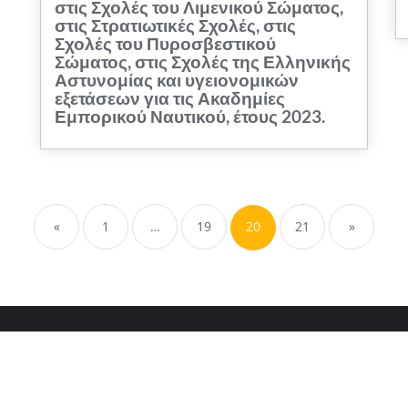
στις Σχολές του Λιμενικού Σώματος,
στις Στρατιωτικές Σχολές, στις
Σχολές του Πυροσβεστικού
Σώματος, στις Σχολές της Ελληνικής
Αστυνομίας και υγειονομικών
εξετάσεων για τις Ακαδημίες
Εμπορικού Ναυτικού, έτους 2023.
Σελιδοποίηση
άρθρων
«
1
…
19
20
21
»
τήσεις Αδειών Μονίμων Εκπαιδευτικών 2024
Αξιολόγηση σχολικής μονά
ΤΗΛΕΚΠΑΙΔΕΥΣΗ
ΤΟΜΕΙΣ & ΕΙΔΙΚΟΤΗΤΕΣ
Υπεύθυνοι Τμημάτ
 Αρκαλοχωρίου . All rights reserved.
Powered by
WordPress
&
Desi