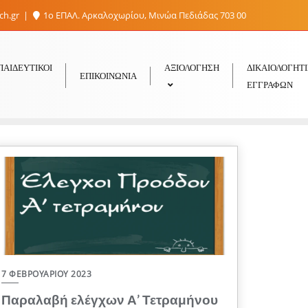
sch.gr
1ο ΕΠΑΛ. Αρκαλοχωρίου, Μινώα Πεδιάδας 703 00
ΠΑΙΔΕΥΤΙΚΟΊ
ΑΞΙΟΛΟΓΗΣΗ
ΔΙΚΑΙΟΛΟΓΗΤ
ΕΠΙΚΟΙΝΩΝΊΑ
ΕΓΓΡΑΦΏΝ
7 ΦΕΒΡΟΥΑΡΊΟΥ 2023
Παραλαβή ελέγχων Α’ Τετραμήνου