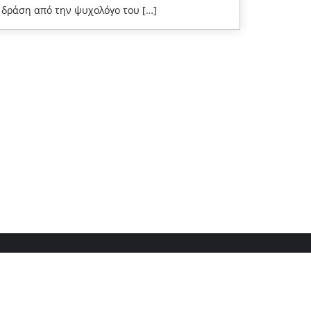
δράση από την ψυχολόγο του […]
δας 2024-2025
ΑΞΙΟΛΟΓΗΣΗ ΣΧΟΛΙΚΩΝ ΜΟΝΑΔΩΝ
ων και Ώρες Επικοινωνίας Γονέων
Το Σχολείο μας
gned by
Bizberg Themes