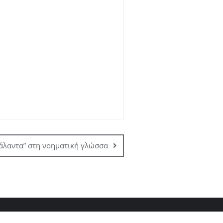
άλαντα” στη νοηματική γλώσσα
δας 2024-2025
ΑΞΙΟΛΟΓΗΣΗ ΣΧΟΛΙΚΩΝ ΜΟΝΑΔΩΝ