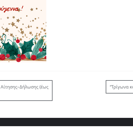
 Αίτησης–Δήλωσης (έως
“Τρίγωνα κ
τήσεις Αδειών Μονίμων Εκπαιδευτικών 2024
Αξιολόγηση σχολικής μονά