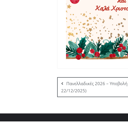
Πλοήγηση
άρθρων
Πανελλαδικές 2026 – Υποβολή
22/12/2025)
Αιτήσεις Αδειών Αναπληρωτών Εκπαιδευτικών 2024
Αι