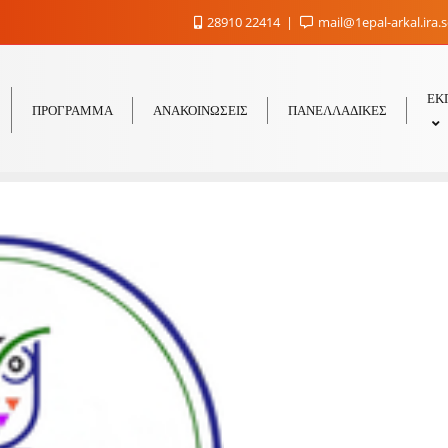
28910 22414
mail@1epal-arkal.ira.
ΕΚ
ΠΡΟΓΡΑΜΜΑ
ΑΝΑΚΟΙΝΩΣΕΙΣ
ΠΑΝΕΛΛΑΔΙΚΕΣ