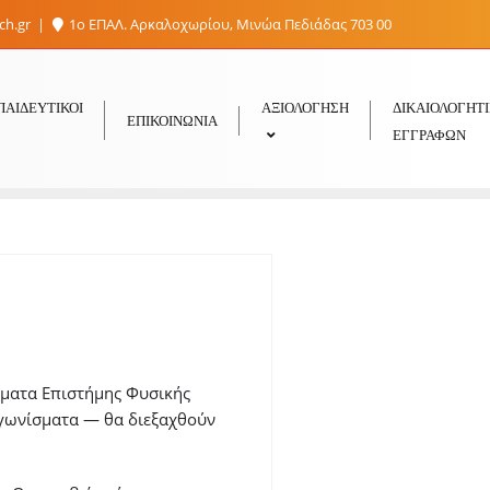
sch.gr
1ο ΕΠΑΛ. Αρκαλοχωρίου, Μινώα Πεδιάδας 703 00
ΠΑΙΔΕΥΤΙΚΟΊ
ΑΞΙΟΛΟΓΗΣΗ
ΔΙΚΑΙΟΛΟΓΗΤ
ΕΠΙΚΟΙΝΩΝΊΑ
ΕΓΓΡΑΦΏΝ
ήματα Επιστήμης Φυσικής
αγωνίσματα — θα διεξαχθούν