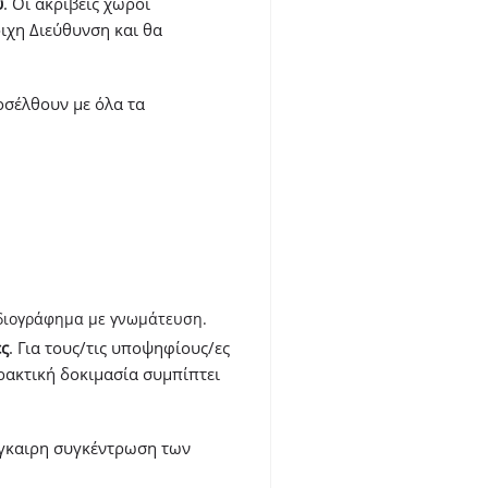
υ
. Οι ακριβείς χώροι
ιχη Διεύθυνση και θα
οσέλθουν με όλα τα
ρδιογράφημα με γνωμάτευση.
ς
. Για τους/τις υποψηφίους/ες
ρακτική δοκιμασία συμπίπτει
έγκαιρη συγκέντρωση των