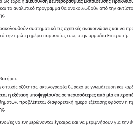
εί ως έδρα η
Διεύθυνση Δευτεροβάθμιας Εκπαίδευσης Ηρακλείο
αι το αναλυτικό πρόγραμμα θα ανακοινωθούν από την αντίστο
ης.
ρακολουθούν συστηματικά τις σχετικές ανακοινώσεις και να πρ
τά την πρώτη ημέρα παρουσίας τους στην αρμόδια Επιτροπή.
βατήριο,
ση οπτικής οξύτητας, ακτινογραφία θώρακα με γνωμάτευση και κα
εται η εξέταση υποψηφίου/ας σε περισσότερες από μία επιτροπέ
ημάτων, προβλέπεται διαφορετική ημέρα εξέτασης εφόσον η π
ης.
νοι/ες να ενημερώνονται έγκαιρα και να μεριμνήσουν για την 