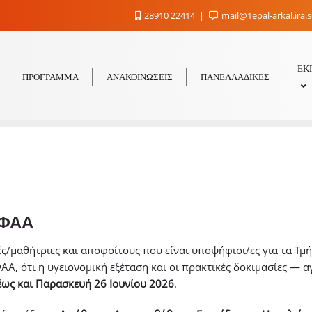
28910 22414
mail@1epal-arkal.ira.
ΕΚ
ΠΡΟΓΡΑΜΜΑ
ΑΝΑΚΟΙΝΩΣΕΙΣ
ΠΑΝΕΛΛΑΔΙΚΕΣ
ΕΦΑΑ
ς/μαθήτριες και αποφοίτους που είναι υποψήφιοι/ες για τα Τμ
Α, ότι η υγειονομική εξέταση και οι πρακτικές δοκιμασίες — 
έως και Παρασκευή 26 Ιουνίου 2026
.