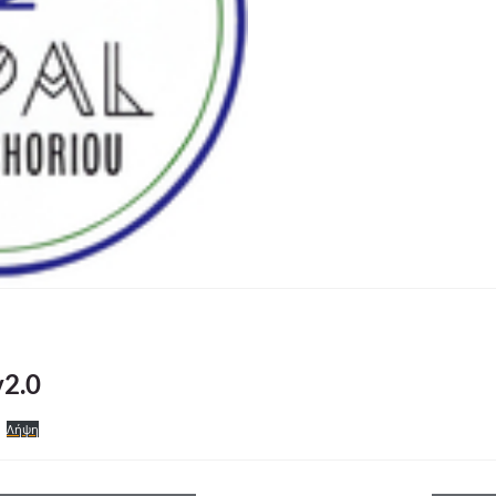
v2.0
Λήψη