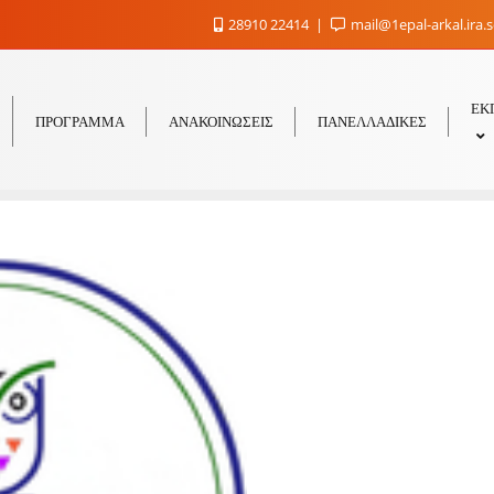
28910 22414
mail@1epal-arkal.ira.
ΕΚ
ΠΡΟΓΡΑΜΜΑ
ΑΝΑΚΟΙΝΩΣΕΙΣ
ΠΑΝΕΛΛΑΔΙΚΕΣ