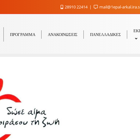
28910 22414
mail@1epal-arkal.ira.
ΕΚ
ΠΡΟΓΡΑΜΜΑ
ΑΝΑΚΟΙΝΩΣΕΙΣ
ΠΑΝΕΛΛΑΔΙΚΕΣ